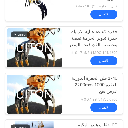
الخصوصية
قابل للتفاوض MOQ:1 قطعة
الاتصال
حفرة كفاءة عالية الارتباط
حفرة تدوير الحزمة قبضة
مخصصة الفك فتحة السعر
المصنع بيع مباشر
＄1690/Set-＄1715/Set MOQ:1 مجموعة
الاتصال
2-40 طن الحفرة الدورية
العقدة 1000-2200mm
عرض فتح
$1700-5700 MOQ:1 set
الاتصال
PC حفارة هيدروليكية