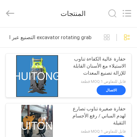
Guangzhou
Huitong
Machinery
المنتجات
Co.,
Ltd..
All
Rights
Reserved.
المنزل
excavator rotating grab التصنيع عبر الإنترنت
المنتجات
حفارة عالية الكفاءة تناوب
الاستيلاء مع الأسنان القابلة
برنامج
للإزالة تصنيع المعدات
VR
الأصلية accpeted
قابل للتفاوض MOQ:1 قطعة
الاتصال
حولنا
حفارة صغيرة تناوب تصارع
لهدم المباني / رفع الأجسام
جولة
الثقيلة
في
قابل للتفاوض MOQ:1 قطعة