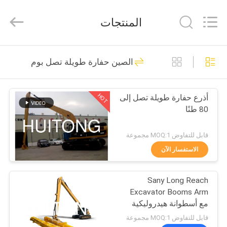
Guangzhou
Huitong
Machinery
المنتجات
Co.,
Ltd..
All
Rights
Reserved.
المنزل
258
الصين حفارة طويلة تصل بوم
حفارة روك دلو
المنتجات
HOT
أذرع حفارة طويلة تصل إلى
80 طنًا
برنامج
VR
قابل للتفاوض MOQ:1 مجموعة
الاستفسار الآن
158
حولنا
Sany Long Reach
دلو حفارة ثقيلة
Excavator Booms Arm
جولة
مع أسطوانة هيدروليكية
في
قابل للتفاوض MOQ:1 مجموعة