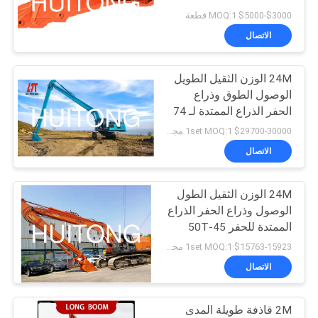
الخصوصية
$3000-$5000 MOQ:1 قطعة
الاتصال
72
24M الوزن الثقيل الطويل
حفرة خصلة الفراغ
الوصول الطوق وذراع
الحفر الذراع الممتدة لـ 74
طن حفر التعدين الكبير
$29700-30000 1set MOQ:1 مجموعة
تناسب CAT374GC
الاتصال
EC750E PC750 SY750H
XE750GK PRO للنهر
24M الوزن الثقيل الطول
146
الوصول وذراع الحفر الذراع
جرافة الأغراض العامة
الممتدة للحفر 45-50T
PC450 PC345 349GC
$15763-15923 1set MOQ:1 مجموعة
للحفارة
ZX450 ZX490 SK450
الاتصال
SK490 DX450 DX490
R455 HX480 EC480
EC500 SY465 XE490
2M قاذفة طويلة المدى