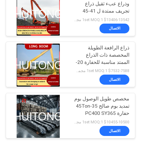
حفر النهر
وذراع عبء ثقيل ذراع
تجريف ممتدة ل 41-45
170
طن حفر مناسبة PC450
$13406-13542 1set MOQ:1 مجموعة
CAT345GC ZX450
الاتصال
حفارة دلو التخليص
SK450 DX450 R455
EC450 SY465H
XE450DK CLG945E
ذراع الرافعة الطويلة
المخصصة ذات الذراع
الممتد مناسبة للحفارة 20-
22Ton EC210 CAT320
$7532-7588 1set MOQ:1 مجموعة
ZX220
الاتصال
154
مخصص طويل الوصول بوم
حفارة دلو الميل
تمديد بوم صالح 35-45Ton
حفارة PC400 SY365
SY415 XE360 FR480
$10455-10500 1set MOQ:1 مجموعة
PC360 ZX370 SK380
الاتصال
DX360 DX450