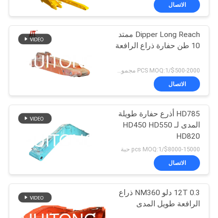
المصنع
الاتصال
Dipper Long Reach ممتد
مراقبة
186
10 طن حفارة ذراع الرافعة
الجودة
حفارة دلو الهيكل
$500-2000/PCS MOQ:1 مجموعة
العظمي
أخبار
الاتصال
اطلب
HD785 أذرع حفارة طويلة
المدى لـ HD450 HD550
اقتباس
HD820
238
$8000-15000/pcs MOQ:1 حبة
خريطة
الاتصال
حفارة طويلة تصل بوم
الموقع
12T 0.3 دلو NM360 ذراع
الرافعة طويل المدى
سياسة