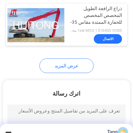
ذراع الرافعة الطويل
167
المخصص المخصص
للحفارة الممتدة مقاس 35-
حفارة دلو صدفي
45 طن PC400
$10455-10500 1set MOQ:1 مجموعة
الاتصال
عرض المزيد
144
حفارة الإبهام دلو
اترك رسالة
Tang