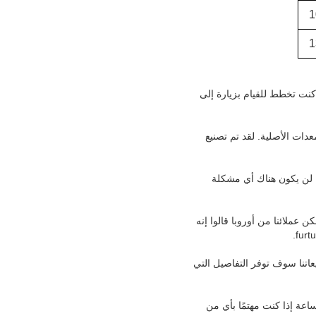
1
1
 كنت تخطط للقيام بزيارة إلى
عدات الأصلية. لقد تم تصنيع
ك لن يكون هناك أي مشكلة
مصنع بأكمله ، ولدينا العديد من خطوط الإنتاج إلى CE المسجلة ، لكن عملائنا من أوروبا قالوا إنه
ة. ثم ، مبيعاتنا سوف توفر التفاصيل التي
لحظ ، لا ، تتوفر ورقة السعر فقط لفريق المبيعات لدينا وموزعينا. ومع ذلك ، سوف نقوم بالرد خلال 24 ساعة إذا كنت مهتمًا بأي من