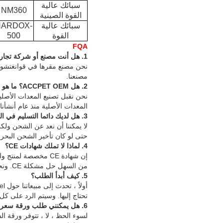
سبائك عالية
NM360
القوة الصينية
سبائك عالية
HARDOX-
القوة
500
FQA
1. هل أنت مصنع أو شركة تجارية؟
نحن مصنع مقرها في قوانغتشو ، ا
مصنعنا.
2. هل ACCPET OEM؟
ما هو
نحن نقبل تصنيع المعدات الأصلية
المعدات الأصلية منذ عام أنشأنا ال
3. هل لديك دائما التسليم في الوقت المحدد؟
لا يمكننا أن نعد عن الشحن ولك
حتى لو كان تأخير الشحن البحري
4. لماذا لا تملك شهادات CE؟
من السهل حل مشكلة CE. ونحن نعمل على عملية تسجيل شهادات CE ، من أجل توفير الوقت لعملائنا في furture.
5. كيف أبدأ الطلب؟
تحتاج إليها. وسيتم الرد على كل اس
6. هل يمكنني طلب ورقة سعر لجميع منتجاتك؟