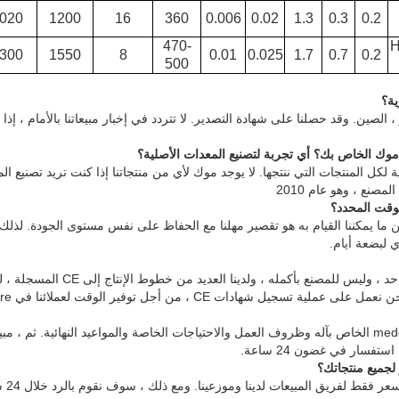
020
1200
16
360
0.006
0.02
1.3
0.3
0.2
470-
300
1550
8
0.01
0.025
1.7
0.7
0.2
500
لصين. وقد حصلنا على شهادة التصدير. لا تتردد في إخبار مبيعاتنا بالأمام ، إذا
 موك الخاص بك؟
أي تجربة لتصنيع المعدات الأصلية؟
 لكل المنتجات التي ننتجها. لا يوجد موك لأي من منتجاتنا إذا كنت تريد تصنيع الم
مصنع ، وهو عام 2010
ن ما يمكننا القيام به هو تقصير مهلنا مع الحفاظ على نفس مستوى الجودة. لذل
 لبضعة أيام.
إن شهادة CE مخصصة لمنتج واحد ، وليس لل
أولاً ، تحدث إلى مبيعاتنا حول medel الخاص بآله وظروف العمل والاحتياجات الخاصة والمواعيد النهائي
تفسار في غضون 24 ساعة.
لسوء ا