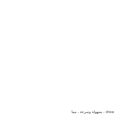
يمكن استخدام وصلة ربط سريعة على الحفارات أو اللودر لتغيير كل الملحقات ، مثل الجرافة ، الكسارة ، shear.etc ، بسهولة وسرعة ، مما