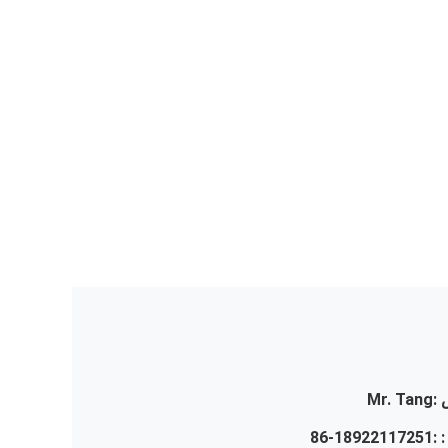
:
Mr. Tang
 :
86-18922117251