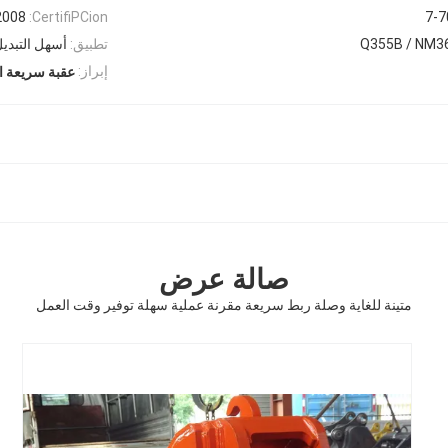
2008
CertifiPCion:
7-7
Q355B / NM36
تطبيق:
أسهل التبديل
إبراز:
عقبة سريعة ال
صالة عرض
متينة للغاية وصلة ربط سريعة مقرنة عملية سهلة توفير وقت العمل