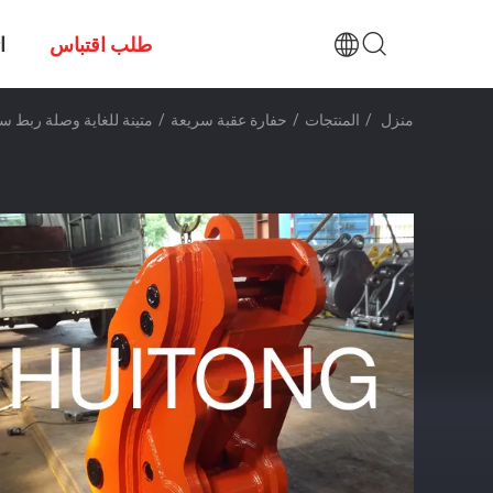
طلب اقتباس
ا
منزل
/
المنتجات
/
حفارة عقبة سريعة
/
متينة للغاية وصلة ربط س