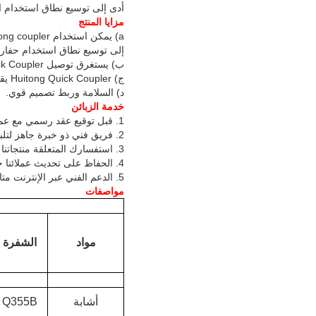
أدى إلى توسيع نطاق استخدام ال
مزايا المنتج
إلى توسيع نطاق استخدام حفارة
ب) يستغرق توصيل Huitong Quick Coupler بالحفارة عشر ثوانٍ فقط ، مما يعزز كفاءة عمل الحفارة.
ج) Huitong Quick Coupler يقدم نظام قفل ميكانيكي للأمن والسلامة.
د) السلامة وربط تصميم قوي.
خدمة الزبائن
1. قبل توقيع عقد رسمي مع عملائنا ، سنساعد في تحليل وتقديم الحلول المهنية والتوصيات بناءً على معلومات المشروع المقدمة من العملاء.
2. فريق فني ذو خبرة جاهز لتلبية متطلباتك الخاصة.
3. استفسارك المتعلقة منتجاتنا أو السعر في 24 ساعة
4. الحفاظ على تحديث عملائنا حول عملية إنتاج الطلبات وترتيب فحص الجودة في ورشة العمل متاح إذا أردت.
5. الدعم الفني عبر الإنترنت متاح لحياة المنتج بأكملها. خدمات الخارج متوفرة برسوم إضافية.
مواصفات
مواد
الشفرة
أشابة
Q355B