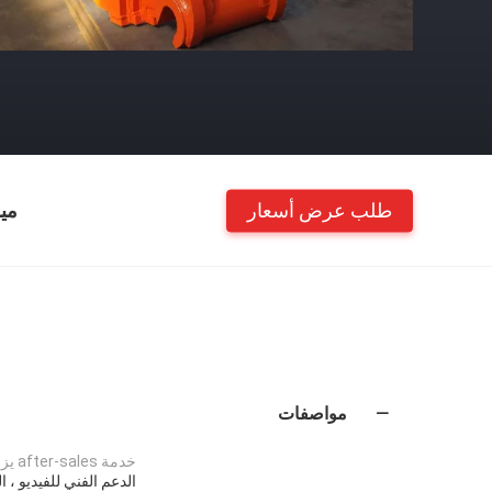
طلب عرض أسعار
مي
مواصفات
خدمة after-sales يزوّد:
الدعم الفني للفيديو ، ا