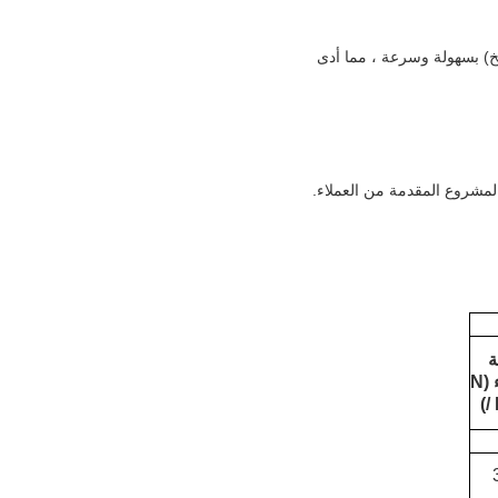
كسارة ، إلخ) بسهولة وسرعة ، مما أدى
ة
الانحناء (N
/