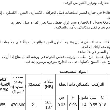
حفارات وتوفير الكثير من الوقت.
a) يمكن استخدام Huitong coupler في حفارة لتغيير الملحقات (مثل الجرافة ، الكسارة ، القص ، ال
.
المواد المستخدمة
سحب
كثاف
صلابة
وشدة
التركيب الكيميائي ذات الصلة
تمديد(٪)
(HB)
التمديد (n
 MM2)
/ مم 2)
C
سي
مليون
P
س
163-
355
470-660
21
0.03
0.03
1.4
0.55
0.18
187