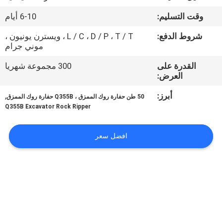
المصنع
وقت التسليم:
6-10 أيام
مراقبة
شروط الدفع:
L / C ، D / P ، T / T ، ويسترن يونيون ،
موني جرام
الجودة
القدرة على
300 مجموعة شهريا
العرض:
أخبار
أبرز:
,
50 طن حفارة روك الممزق ، Q355B حفارة روك الممزق
Q355B Excavator Rock Ripper
اطلب
اقتباس
افضل سعر
خريطة
الموقع
سياسة