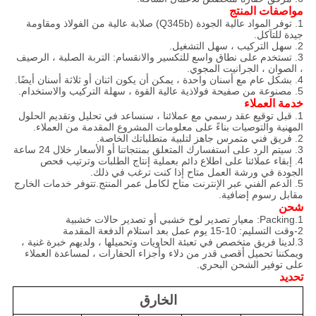
مواصفات المنتج
1. توفر المواد عالية الجودة (Q345b) صلابة عالية من الفولاذ ومقاومة
جيدة للتآكل.
2. سهل التركيب ، سهل التشغيل.
3. تستخدم على نطاق واسع للتكسير والانقسام: التربة الصلبة ، الرصيف
، الصوان ، الجرانيت المجوي.
4. بشكل عام مع أسنان واحدة ، يمكن أن يكون اثنان أو ثلاثة أسنان أيضًا.
5. مصنوعة من صفيحة فولاذية عالية القوة ، سهلة التركيب والاستخدام.
خدمة العملاء
1. قبل توقيع عقد رسمي مع عملائنا ، سنساعد في تحليل وتقديم الحلول
المهنية والتوصيات بناءً على معلومات المشروع المقدمة من العملاء.
2. فريق فني متمرس جاهز لتلبية متطلباتك الخاصة.
3. سيتم الرد على استفسارك المتعلق بمنتجاتنا أو الأسعار خلال 24 ساعة
4. إبقاء عملائنا على اطلاع دائم بعملية إنتاج الطلبات وترتيب فحص
الجودة في ورشة العمل متاح إذا كنت ترغب في ذلك.
5. الدعم الفني عبر الإنترنت متاح لكامل عمر المنتج.تتوفر خدمات الخارج
مقابل رسوم إضافية.
شحن
1.Packing: معيار تصدير لوح خشبي أو تصدير حالات خشبية
2-وقت التسليم: 10-15 يوم عمل بعد استلام الدفعة المقدمة
3.لدينا فريق متخصص في تعبئة الحاويات وتحميلها ، ولديهم خبرة غنية ،
ويمكننا تحميل أقصى قدر من دلاء وأجزاء الحفارات ، لمساعدة العملاء
على توفير الشحن البحري.
تحديد
الخارق