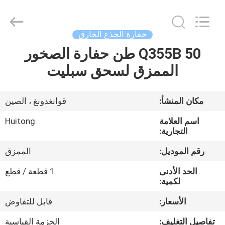
Guangzhou
Huitong
Machinery
Co.,
Ltd..
حفارة الجذع الخارق
All
Rights
Reserved.
Q355B 50 طن حفارة الصخور
المنزل
الممزق لسحق سبليت
المنتجات
مكان المنشأ:
قوانغدونغ ، الصين
برنامج
اسم العلامة
Huitong
VR
التجارية:
رقم الموديل:
الممزق
حولنا
الحد الأدنى
1 قطعة / قطع
لكمية:
جولة
الأسعار:
قابل للتفاوض
في
تفاصيل التغليف:
الحزمة القياسية