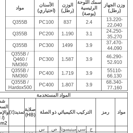
سمك اللوحة
وزن الجهاز
الوزن
الأسنان
الرئيسية
مواد
(رطل)
(رطل)
(اختياري)
(بوصة)
13،220-
Q355B
PC100
837
2.4
22،040
24،250-
Q355B
PC200
1،190
3.1
35،270
37،470-
Q355B
PC300
1499
3.9
44،090
Q355B /
46،290-
Q460 /
PC300
1،587
3.9
52،910
NM360
Q355B /
55110-
PC400
1،719
3.9
NM360
66.130
Q355B /
68،340-
PC400
1،807
3.9
Hardox500
77،160
المواد المستخدمة
شد
الس
صلابة
مواد
رمز
التركيب الكيميائي ذو الصلة
تمديد(٪)
والإط
(HB)
N /
m2)
ج
سي
مينيسوتا
ص
س