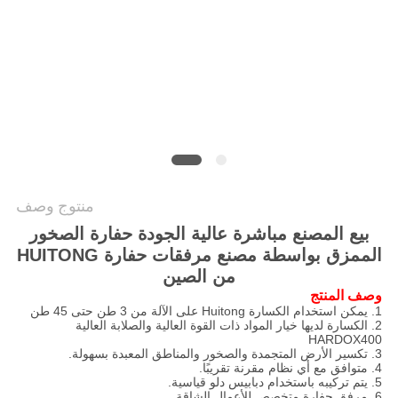
الخصوصية
منتوج وصف
بيع المصنع مباشرة عالية الجودة حفارة الصخور
الممزق بواسطة مصنع مرفقات حفارة HUITONG
من الصين
وصف المنتج
1. يمكن استخدام الكسارة Huitong على الآلة من 3 طن حتى 45 طن
2. الكسارة لديها خيار المواد ذات القوة العالية والصلابة العالية
HARDOX400
3. تكسير الأرض المتجمدة والصخور والمناطق المعبدة بسهولة.
4. متوافق مع أي نظام مقرنة تقريبًا.
5. يتم تركيبه باستخدام دبابيس دلو قياسية.
6. مرفق حفارة متخصص للأعمال الشاقة.