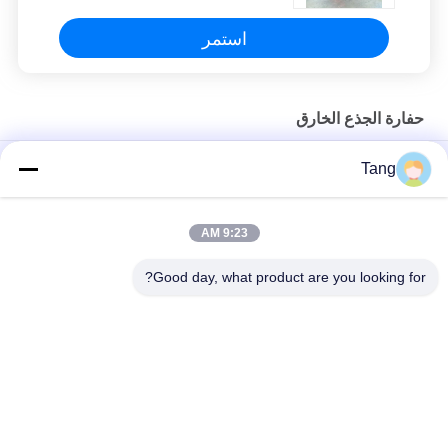
استمر
حفارة الجذع الخارق
EX60 EX100 EX120 Mini Excavator Rock Ripper لآلات البناء
Tang
البيع المباشر OEM تخصيص ملحقات حفارة الحفار الخارق ضمان لمدة
سنة واحدة
9:23 AM
Q355B الهيدروليكية تهتز الكسارة للكمبيوتر / PC حفارة الأسنان الممزق
Good day, what product are you looking for?
فئات شعبية
جميع
دلو حفارة ثقيلة
حفارة روك دلو
حفارة دلو الهيكل 
حفارة طويلة تصل بوم