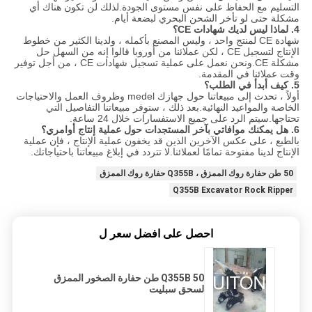
التسليم مع الحفاظ على نفس مستوى الجودة.لذلك لن تكون هناك أي
مشكلة حتى لو تأخر الشحن البحري لبضعة أيام.
4. لماذا ليس لديك شهادات CE؟
شهادة CE لمنتج واحد ، وليس المصنع بأكمله ، ولدينا الكثير من خطوط
الإنتاج لتسجيل CE ، لكن عملائنا من أوروبا قالوا إنه من السهل حل
مشكلة CE.ونحن نعمل على عملية تسجيل شهادات CE ، من أجل توفير
وقت عملائنا في المقدمة.
5. كيف أبدأ في الطلب؟
أولاً ، تحدث إلى مبيعاتنا حول جهازك medel وظروف العمل والاحتياجات
الخاصة والمواعيد النهائية.بعد ذلك ، ستوفر مبيعاتنا التفاصيل التي
تحتاجها.سيتم الرد على جميع الاستفسارات خلال 24 ساعة.
6. هل يمكنك موافاتي بآخر المستجدات حول عملية إنتاج أوامري؟
بالطبع ، على عكس الآخرين الذين قد يخفون عملية الإنتاج ، فإن عملية
الإنتاج لدينا مفتوحة تمامًا لعملائنا.لا تتردد في إبلاغ مبيعاتنا باحتياجاتك.
50 طن حفارة روك الممزق ، Q355B حفارة روك الممزق
Q355B Excavator Rock Ripper
احصل على افضل سعر ل
Q355B 50 طن حفارة الصخور الممزق
لسحق سبليت