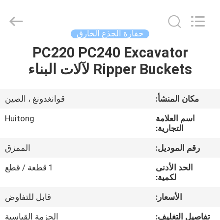
Guangzhou
Huitong
Machinery
Co.,
Ltd..
حفارة الجذع الخارق
All
Rights
Reserved.
PC220 PC240 Excavator
المنزل
Ripper Buckets لآلات البناء
المنتجات
مكان المنشأ:
قوانغدونغ ، الصين
برنامج
اسم العلامة
Huitong
VR
التجارية:
رقم الموديل:
الممزق
حولنا
الحد الأدنى
1 قطعة / قطع
لكمية:
جولة
الأسعار:
قابل للتفاوض
في
تفاصيل التغليف:
الحزمة القياسية