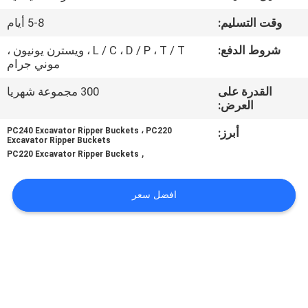
المصنع
وقت التسليم:
5-8 أيام
مراقبة
شروط الدفع:
L / C ، D / P ، T / T ، ويسترن يونيون ،
موني جرام
الجودة
القدرة على
300 مجموعة شهريا
العرض:
أخبار
أبرز:
PC240 Excavator Ripper Buckets ، PC220
Excavator Ripper Buckets
,
PC220 Excavator Ripper Buckets
اطلب
اقتباس
افضل سعر
خريطة
الموقع
سياسة