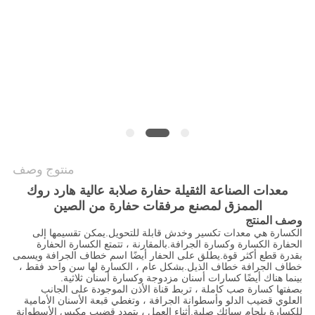
الخصوصية
منتوج وصف
معدات الصناعة الثقيلة حفارة صلابة عالية هارد روك
الممزق لمصنع مرفقات حفارة من الصين
وصف المنتج
الكسارة هي معدات تكسير وخدش قابلة للتحويل.يمكن تقسيمها إلى
الحفارة الكسارة وكسارة الجرافة.بالمقارنة ، تتمتع الكسارة الحفارة
بقدرة قطع أكثر قوة.يطلق على الحفار أيضًا اسم خطاف الجرافة ويسمى
خطاف الجرافة خطاف الذيل.بشكل عام ، الكسارة لها سن واحد فقط ،
بينما هناك أيضًا كسارات أسنان مزدوجة وكسارة أسنان ثلاثية.
بصفتها كسارة صب كاملة ، تربط قناة الأذن الموجودة على الجانب
العلوي قضيب الدلو وأسطوانة الجرافة ، وتغطي قبعة الأسنان الأمامية
للكسارة بلحام سبائك صلبة.أثناء العمل ، يتمدد قضيب مكبس الأسطوانة