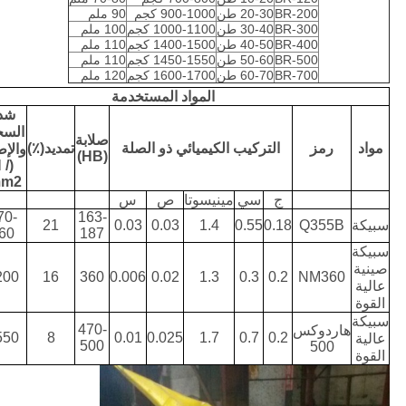
BR-200
20-30 طن
900-1000 كجم
90 ملم
BR-300
30-40 طن
1000-1100 كجم
100 ملم
BR-400
40-50 طن
1400-1500 كجم
110 ملم
BR-500
50-60 طن
1450-1550 كجم
110 ملم
BR-700
60-70 طن
1600-1700 كجم
120 ملم
المواد المستخدمة
شد
الس
صلابة
مواد
رمز
التركيب الكيميائي ذو الصلة
تمديد(٪)
والإط
(HB)
N /
m2)
ج
سي
مينيسوتا
ص
س
70-
163-
سبيكة
Q355B
0.18
0.55
1.4
0.03
0.03
21
60
187
سبيكة
صينية
200
16
360
0.006
0.02
1.3
0.3
0.2
NM360
عالية
القوة
سبيكة
470-
هاردوكس
550
8
0.01
0.025
1.7
0.7
0.2
عالية
500
500
القوة