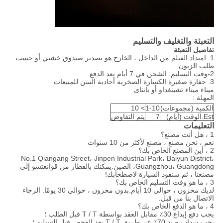
التعبئة والتغليف والتسليم
تفاصيل التعبئة
1. امتداد الفيلم من الداخل ، الخارج هو تصدير صندوق خشبي أو حسب
طلب الزبون.
2-وقت التسليم: الشحن في 7 أيام بعد الدفع.
3. حفارة صغيرة الكسارة الصخرية أحادية السن للمبيعات
ميناء
ميناء تشينغداو أو يانتاى
المهلة :
الكمية (مجموعات)
1-10
> 10
Est.الوقت (أيام)
7
يتم التفاوض
التعليمات
1 ، هل أنت مصنع؟
نعم ، نحن مصنع ، مصنع لأكثر من 10 سنوات
2 ، أين المصنع الخاص بك؟
No.1 Qiangang Street، Jinpen Industrial Park، Baiyun District،
Guangzhou، Guangdong، الصين.يمكنك بالقطار من قوانغتشو إلى
مصنعنا ، ثم سنقود السيارة لاصطحابك!
3 ، ما هو وقت التسليم الخاص بك؟
لديك مخزون ، حوالي 10 أيام.بدون مخزون ، حوالي 30 يومًا. الرجاء
الاتصال بنا من قبل.
4 ، ما هو الدفع الخاص بك؟
يجب دفع إيداع 30٪ مقابل العقد بواسطة T / T قبل الطلب ؛
يجب سداد رصيد 70٪ عن طريق T / T بعد الفحص قبل التسليم ؛