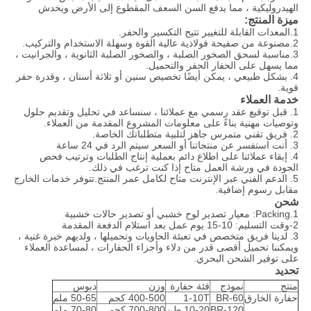
الهيدروليكية ، مما يدفع السن السعف المقطوع إلى الأرض ويخدش
ميزة المنتج:
1.المعدات القابلة للتغيير تتيح التكسير والحفر.
2.مصنوعة من صفيحة فولاذية عالية القوة وسهلة الاستخدام والتركيب.
3.مناسبة لسحق الصخور الصلبة ، والصخور الصلبة الثانوية ، والجرانيت ،
مما يسهل على الحفار الحفر والتحميل.
4. بشكل طبيعي ، يمكن أيضًا تخصيص سنين أو ثلاثة أسنان ، وقدرة حفر
قوية.
خدمة العملاء
1. قبل توقيع عقد رسمي مع عملائنا ، سنساعد في تحليل وتقديم حلول
وتوصيات مهنية بناءً على معلومات المشروع المقدمة من العملاء.
2. فريق تقني متمرس جاهز لتلبية متطلباتك الخاصة.
3. أنت استفسر عن منتجاتنا أو السعر سيتم الرد في 24 ساعة
4. إبقاء عملائنا على اطلاع دائم بعملية إنتاج الطلبات وترتيب فحص
الجودة في ورشة العمل متاح إذا كنت ترغب في ذلك.
5. الدعم الفني عبر الإنترنت متاح لكامل عمر المنتج.تتوفر خدمات الخارج
مقابل رسوم إضافية.
شحن
1.Packing: معيار تصدير لوح خشبي أو تصدير حالات خشبية
2-وقت التسليم: 10-15 يوم عمل بعد استلام الدفعة المقدمة
3. لدينا فريق متخصص في تعبئة الحاويات وتحميلها ، ولديهم خبرة غنية ،
ويمكننا تحميل أقصى قدر من دلاء وأجزاء الحفارات ، لمساعدة العملاء
على توفير الشحن البحري.
تحديد
منتج
نموذج
فئة حفارة
وزن
دبوس
حفارة الخارق
BR-60
1-10T
400-500 كجم
50-65 ملم
BR-120
10-20 طن
700-800 كجم
70-80 ملم