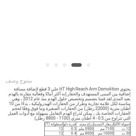
الخصوصية
منتوج وصف
يحتوي HT High Reach Arm Demolition على 3 قطع لإضافة مسافة
إضافية بين المبنى المستهدف والحفار.إنه أكثر أمانًا وفعالية مقارنة بالهدم
بعيد المدى.لقد قمنا بتصميم وتخصيص حلول الهدم منذ عام 2012 ، وهي
مناسبة لكل علامة تجارية وطراز من الحفارات الهيدروليكية ، بدءًا من 10
أطنان مترية (22000 رطل) من الحفارات الصغيرة وما فوق.وفقًا لحجم
الحفارات الخاصة بك ، يمكن لذراع الهدم التعامل بسهولة مع أدوات العمل
التي تتراوح من 0.5 - 4 أطنان متري (1100 - 8800 رطل).
حمولة الآلة
ازدهار التمديد
ذراع ممتد
قدرة دلو
اسطوانة (T)
12 ت
7100 مم
5900 ملم
0.3
12
30 ت
10000 مم
8000 مم
0.4
12