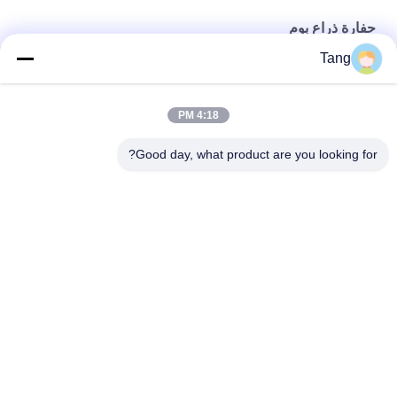
حفارة ذراع بوم
Tang
مرفقات البناء ذراع الوصول الطويل لأعمدة دق الخوازيق
التخصيص ذراع التطويل الطويل للحفارة الزاحفة
4:18 PM
عجلة بناء تلسكوبية بوم صغيرة لحفارة فولفو ساني
Good day, what product are you looking for?
فئات شعبية
جميع
دلو حفارة ثقيلة
حفارة روك دلو
حفارة دلو الهيكل 
حفارة طويلة تصل بوم
العظمي
جرافة الأغراض العامة 
حفرة خصلة الفراغ
للحفارة