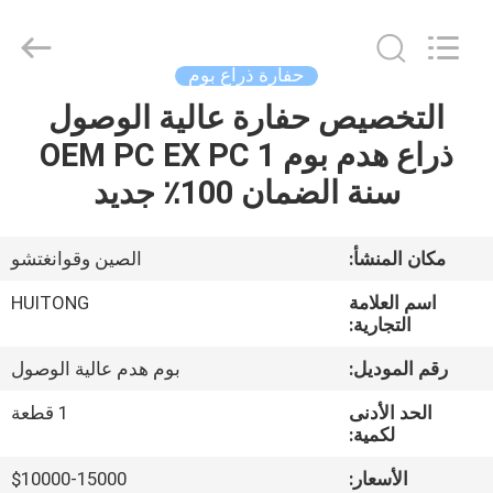
Guangzhou
Huitong
Machinery
Co.,
Ltd..
حفارة ذراع بوم
All
Rights
Reserved.
التخصيص حفارة عالية الوصول
المنزل
ذراع هدم بوم OEM PC EX PC 1
المنتجات
سنة الضمان 100٪ جديد
برنامج
مكان المنشأ:
الصين وقوانغتشو
VR
اسم العلامة
HUITONG
التجارية:
حولنا
رقم الموديل:
بوم هدم عالية الوصول
الحد الأدنى
1 قطعة
جولة
لكمية:
في
الأسعار:
$10000-15000