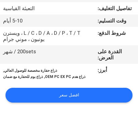
المصنع
تفاصيل التغليف:
التعبئة القياسية
وقت التسليم:
5-10 أيام
مراقبة
الجودة
شروط الدفع:
L / C ، D / A ، D / P ، T / T ، ويسترن
يونيون ، موني جرام
القدرة على
200sets / شهر
أخبار
العرض:
أبرز:
,
ذراع حفارة مخصصة للوصول العالي
اطلب
,
ذراع هدم OEM PC EX PC
ذراع بوم للحفارة مع ضمان
اقتباس
افضل سعر
خريطة
الموقع
سياسة