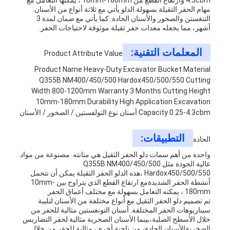
4.3cbm وارتفاع القطع من 10mm-180mm ، يمكنها التعامل مع
مهام الحفر الثقيلة بسهولة.الدلو يأتي مع ثلاثة أنواع من الأسنان:
التنغستن والصخور والأسنان الحادة. كما يأتي مع ضمان لمدة 3
أشهر، مما يجعله معدات حفر ثقيلة موثوقة لاحتياجات الحفر.
المعلمات التقنية:
Product Attribute Value
Product Name Heavy-Duty Excavator Bucket Material
Q355B NM400/450/500 Hardox450/500/550 Cutting
Width 800-1200mm Warranty 3 Months Cutting Height
10mm-180mm Durability High Application Excavation
Capacity 0.25-4.3cbm أسنان نوع التولفستين / الصخور / الأسنان
التطبيقات:
الحادة
واحدة من أهم سمات دلو الحفر الثقيل هي متانته. مصنوعة من مواد
عالية الجودة مثل Q355B NM400/450/500
Hardox450/500/550 ،هذه الدلو الحفر الثقيلة يمكن أن تتحمل
أنشطة الحفر الشديدةمع ارتفاع القطع الذي يتراوح بين 10mm-
180mm ، يمكنه التعامل بسهولة مع مختلف أعماق الحفر.
تم تصميم دلو الحفر الثقيل مع أنواع مختلفة من الأسنان لتلبية
سيناريوهات الحفر المختلفة. أسنان التونغستين مثالية للحفر من
خلال الأسطح الصلبة،بينما الأسنان الصخرية مثالية لحفر التضاريس
الصخريةالأسنان الحادة، من ناحية أخرى، مثالية للحفر من خلال