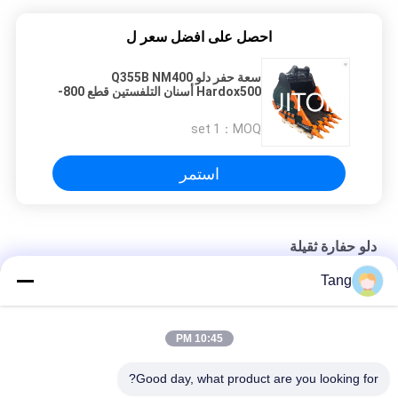
احصل على افضل سعر ل
سعة حفر دلو Q355B NM400
Hardox500 أسنان التلفستين قطع 800-
1200mm
1 set
MOQ：
استمر
دلو حفارة ثقيلة
Tang
حفار عريض GP للحفارة الثقيلة دلو Q355B دلو الصخور ذات المحراث
الخلفي
10:45 PM
دلو حفارة الصلب الثقيلة Kobelco SK220 16Mn
Good day, what product are you looking for?
حفار مجنزر دلو ثقيل لـ R150 R200 R220