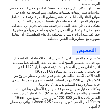
التربة الناعمة.
هذا الدلو الحفار الثقيل هو متعدد الاستخدامات ويمكن استخدامه في
مناسبات سيناريوهات تطبيقات مختلفة. ويتم استخدامه عادة في
مواقع البناء والعمليات التعدينية ومشاريع الحفر.قدرته على التعامل
مع مهام الحفر الثقيلة تجعله خيارا شعبيا للعديد من الصناعات.
بشكل عام، دلو الحفر الثقيل هو قطعة معتمدة وقوية من المعدات.
فمن خلال قدرته على التحمل والتنوع، يجعله ضرورياً لأي مشروع
حفر ثقيل.مع أنواع الأسنان المختلفة وارتفاع القطعيمكن أن تتعامل
بسهولة مع سيناريوهات الحفر المختلفة
التخصيص:
تخصيص دلو الحفر الثقيل الخاص بك لتلبية الاحتياجات الخاصة بك
مع خدمات تخصيص المنتج لدينا.معدات الحفر الثقيلة لدينا مصممة
لتلبية أعلى معايير الجودة والمتانةيتم تصنيع طراز HT123 في
قوانغتشو ، الصين ويأتي مع شهادة ISO9001 CE.
الحد الأدنى لكمية الطلب هو مجموعة واحدة والأسعار تتراوح من
520 دولار إلى 7590 دولارالتعبئة القياسية تضمن وصول طلبك في
حالة ممتازة ومدة التسليم لدينا هي 7-20 يوما.
يمكنك الاختيار من بين مجموعة من أنواع الأسنان ، بما في ذلك
التنغستن والصخر والأسنان الحادة. يمكنك أيضًا اختيار عرض القطع
الخاص بك ، بدءًا من 800-1200 مم وارتفاع القطع من 10mm-
180mm.دلو الحفر الثقيل لديه سعة 0.25-4.3cbm ويأتي مع ضمان
3 أشهر.