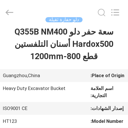
Guangzhou
Huitong
Machinery
Co.,
دلو حفارة ثقيلة
Ltd..
All
سعة حفر دلو Q355B NM400
المنزل
Rights
Reserved.
Hardox500 أسنان التلفستين
المنتجات
قطع 800-1200mm
برنامج
Guangzhou,China
Place of Origin:
VR
اسم العلامة
Heavy Duty Excavator Bucket
التجارية:
حولنا
إصدار الشهادات:
ISO9001 CE
HT123
Model Number:
جولة