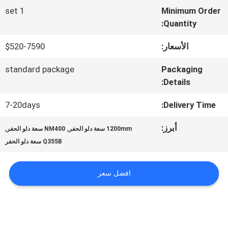
1 set
Minimum Order
في
Quantity:
المصنع
الأسعار:
$520-7590
standard package
Packaging
مراقبة
Details:
الجودة
7-20days
Delivery Time:
أبرز:
,
,
1200mm سعة دلو الحفر
NM400 سعة دلو الحفر
أخبار
Q355B سعة دلو الحفر
اطلب
افضل سعر
اقتباس