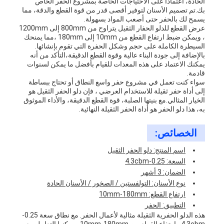
الحادة، اعتمادا على الاحتياجات الخاصة بمشروع الحفر الخاص
بك.تم تصميم الأسنان لتوفير أقصى قدر من قوة القطع والدقة، مما
يسمح لك بالحفر حتى أصعب المواد بسهولة.
عرض القطع للدلو الحفار الثقيل يتراوح من 800mm إلى 1200mm
، ويمكن ضبط ارتفاع القطع من 10mm إلى 180mm ،مما يمنحك
السيطرة الكاملة على حجم وشكل الحفرة التي تقوم بإنشائها.
بالإضافة إلى جودة البناء عالية وقوة القطع الدقيقة،التأكد من أنه
يمكنك الاعتماد على هذه المعدات للقيام بأفضل ما يمكن لسنوات
قادمة.
سواء كنت تعمل في مشروع حفر واسع النطاق أو تحتاج ببساطة
إلى أداة حفر ثقيلة للاستخدام العرضي ، فإن دلو الحفر الثقيل هو
الخيار المثالي.مع بنيتها الصلبة، قوة القطع الدقيقة، والأداء الموثوق
به، هذا دلو الحفر هو أداة الحفر الثقيلة النهائية.
الخصائص:
اسم المنتج: دلو الحفر الثقيل
السعة: 0.25-4.3cbm
الضمان: 3 أشهر
نوع الأسنان: التولفستين / الصخور / الأسنان الحادة
ارتفاع القطع: 10mm-180mm
التطبيق: الحفر
هذه الدلو الحفرية الثقيلة مثالية لأعمال الحفر. مع نطاق سعة 0.25-